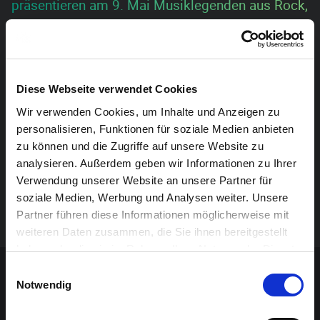
präsentieren am 9. Mai Musiklegenden aus Rock,
Pop und Soul im Alten Schlachthof.
Mögen Sie Joe Cocker, Simon & Garfunkel oder Green
Day? Songs wie I’m a Believer, Eye of the Tiger oder
Diese Webseite verwendet Cookies
Celebration? Dann sind Sie herzlich eingeladen, diese
Wir verwenden Cookies, um Inhalte und Anzeigen zu
und viele weitere Musiklegenden vergangener Jahre in
personalisieren, Funktionen für soziale Medien anbieten
einer besonderen Atmosphäre zu genießen.
zu können und die Zugriffe auf unsere Website zu
analysieren. Außerdem geben wir Informationen zu Ihrer
Das Jugendorchester und die Drum & Percussionband
Verwendung unserer Website an unsere Partner für
haben diese bekannten Melodien der Musikgeschichte
soziale Medien, Werbung und Analysen weiter. Unsere
für Sie in Percussions- und Ensemblemusik arrangiert.
Partner führen diese Informationen möglicherweise mit
weiteren Daten zusammen, die Sie ihnen bereitgestellt
haben oder die sie im Rahmen Ihrer Nutzung der Dienste
Sponsoren-Inhalt
gesammelt haben.
Einwilligungsauswahl
Notwendig