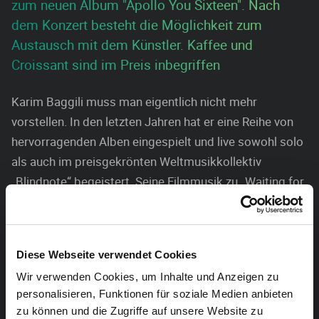
zum neuen Album "Apollo You Sixteen". Nach
dem Konzert besteht die Möglichkeit zum
Austausch mit dem Künstler. Kaffee und
Croissant sind im Preis inbegriffen
Karim Baggili muss man eigentlich nicht mehr
vorstellen. In den letzten Jahren hat er eine Reihe von
hervorragenden Alben eingespielt und live sowohl solo
als auch im preisgekrönten Weltmusikkollektiv
„Blindnote“ begeistert. Seine Filmmusik zu „Waiting for
August“ von Teodora Mihai ist für einen Sabam Award
nominiert.
War seine vorherige CD „Kali City“ noch eine Rückkehr
Diese Webseite verwendet Cookies
zu seinen arabischen Wurzeln, verspürte er bei „Apollo
Wir verwenden Cookies, um Inhalte und Anzeigen zu
You Sixteen“ deutlich den Drang, technisch
personalisieren, Funktionen für soziale Medien anbieten
anspruchsvollere Gitarrenstücke mit auf das Album zu
zu können und die Zugriffe auf unsere Website zu