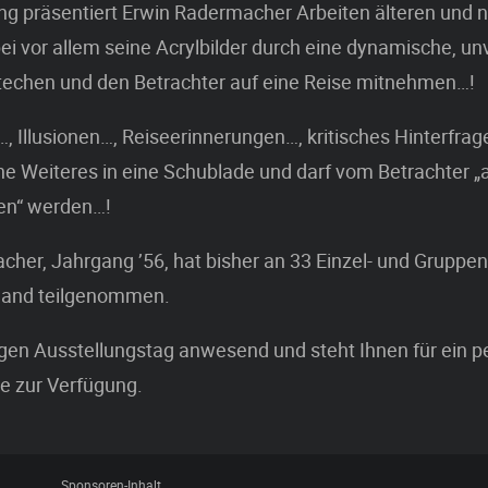
ng präsentiert Erwin Radermacher Arbeiten älteren und 
i vor allem seine Acrylbilder durch eine dynamische, u
stechen und den Betrachter auf eine Reise mitnehmen…!
, Illusionen…, Reiseerinnerungen…, kritisches Hinterfrag
ne Weiteres in eine Schublade und darf vom Betrachter „a
n“ werden…!
her, Jahrgang ’56, hat bisher an 33 Einzel- und Gruppe
sland teilgenommen.
igen Ausstellungstag anwesend und steht Ihnen für ein p
e zur Verfügung.
Sponsoren-Inhalt