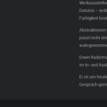
Werkausstellu
Datums – wobe
Farbigkeit be
Abstraktionen…
passt nicht oh
wahrgenomme
Erwin Radermac
im In- und Au
Er ist am heut
Gespräch gern