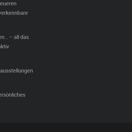
neueren
nverkennbare
en… – all das
ktiv
nausstellungen
ersönliches