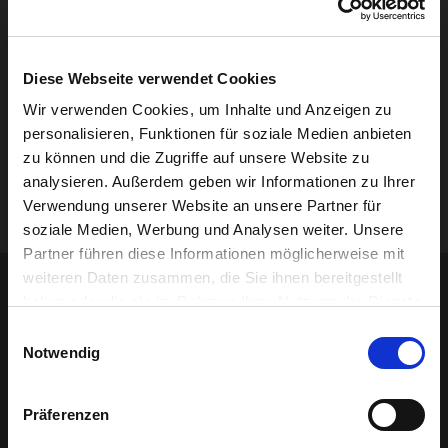
Abstraktionen…, Illusionen…, Reiseerinnerungen…,
kritisches Hinterfragen… – all das passt nicht ohne
Weiteres in eine Schublade und darf vom Betrachter
Diese Webseite verwendet Cookies
„aktiv wahrgenommen“ werden…!
Wir verwenden Cookies, um Inhalte und Anzeigen zu
personalisieren, Funktionen für soziale Medien anbieten
Erwin Radermacher, Jahrgang ’56, hat bisher an 33
zu können und die Zugriffe auf unsere Website zu
Einzel- und Gruppenausstellungen im In- und Ausland
analysieren. Außerdem geben wir Informationen zu Ihrer
teilgenommen.
Verwendung unserer Website an unsere Partner für
soziale Medien, Werbung und Analysen weiter. Unsere
Partner führen diese Informationen möglicherweise mit
Sponsoren-Inhalt
weiteren Daten zusammen, die Sie ihnen bereitgestellt
haben oder die sie im Rahmen Ihrer Nutzung der Dienste
gesammelt haben.
Einwilligungsauswahl
Notwendig
Präferenzen