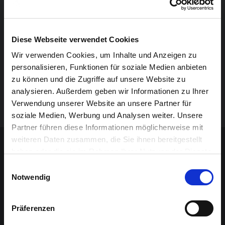
Abstraktionen…, Illusionen…, Reiseerinnerungen…,
kritisches Hinterfragen… – all das passt nicht ohne
Weiteres in eine Schublade und darf vom Betrachter
Diese Webseite verwendet Cookies
„aktiv wahrgenommen“ werden…!
Wir verwenden Cookies, um Inhalte und Anzeigen zu
personalisieren, Funktionen für soziale Medien anbieten
Erwin Radermacher, Jahrgang ’56, hat bisher an 33
zu können und die Zugriffe auf unsere Website zu
Einzel- und Gruppenausstellungen im In- und Ausland
analysieren. Außerdem geben wir Informationen zu Ihrer
teilgenommen.
Verwendung unserer Website an unsere Partner für
soziale Medien, Werbung und Analysen weiter. Unsere
Partner führen diese Informationen möglicherweise mit
Sponsoren-Inhalt
weiteren Daten zusammen, die Sie ihnen bereitgestellt
haben oder die sie im Rahmen Ihrer Nutzung der Dienste
gesammelt haben.
Einwilligungsauswahl
Notwendig
Präferenzen