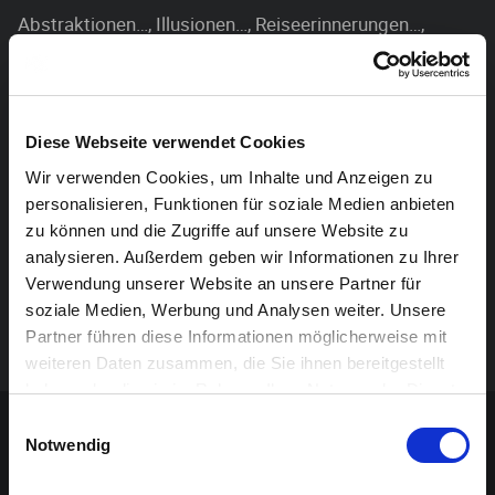
Abstraktionen…, Illusionen…, Reiseerinnerungen…,
kritisches Hinterfragen… – all das passt nicht ohne
Weiteres in eine Schublade und darf vom Betrachter
„aktiv wahrgenommen“ werden…!
Diese Webseite verwendet Cookies
Erwin Radermacher, Jahrgang ’56, hat bisher an 33
Wir verwenden Cookies, um Inhalte und Anzeigen zu
Einzel- und Gruppenausstellungen im In- und Ausland
personalisieren, Funktionen für soziale Medien anbieten
teilgenommen.
zu können und die Zugriffe auf unsere Website zu
analysieren. Außerdem geben wir Informationen zu Ihrer
Er ist am heutigen Ausstellungstag anwesend und
Verwendung unserer Website an unsere Partner für
steht Ihnen für ein persönliches Gespräch gerne zur
soziale Medien, Werbung und Analysen weiter. Unsere
Partner führen diese Informationen möglicherweise mit
Verfügung.
weiteren Daten zusammen, die Sie ihnen bereitgestellt
haben oder die sie im Rahmen Ihrer Nutzung der Dienste
Sponsoren-Inhalt
gesammelt haben.
Einwilligungsauswahl
Notwendig