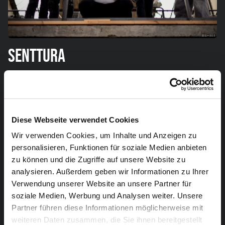
SENTTURA
Senttura ist eine Thrash-/Speed-Metal-Band aus
Lüttich, Belgien, die 2020 gegründet wurde. Durch die
Kombination von Thrash- und Speed-Metal schafft die
Diese Webseite verwendet Cookies
Band einen eigenen Sound, der sowohl
unverwechselbar als auch kompromisslos ist,
Wir verwenden Cookies, um Inhalte und Anzeigen zu
personalisieren, Funktionen für soziale Medien anbieten
kompositorisch abwechslungsreich, aber dennoch im
zu können und die Zugriffe auf unsere Website zu
Old-School-Geist verwurzelt, der die Klassiker des
analysieren. Außerdem geben wir Informationen zu Ihrer
Genres auszeichnet.
Verwendung unserer Website an unsere Partner für
soziale Medien, Werbung und Analysen weiter. Unsere
Auf der Bühne werden ihre scharfen Riffs und rasanten
Partner führen diese Informationen möglicherweise mit
Rhythmen sicherlich so manchen Zuschauer zum
weiteren Daten zusammen, die Sie ihnen bereitgestellt