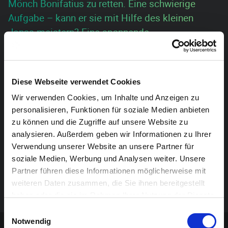
Mönch Bonifatius zu retten. Eine schwierige
Aufgabe – kann er sie mit Hilfe des kleinen
Jonas meistern? Eine spannende
Abenteuergeschichte von Marc Schnittger. Ab 5
Jahre.
Diese Webseite verwendet Cookies
In Kooperation mit Theaterstarter.
Wir verwenden Cookies, um Inhalte und Anzeigen zu
personalisieren, Funktionen für soziale Medien anbieten
Vorverkauf: 5 Euro für Kinder, 7 Euro für
zu können und die Zugriffe auf unsere Website zu
Erwachsene (50 % Nachlass für Inhaber einer
analysieren. Außerdem geben wir Informationen zu Ihrer
Sunergia Karte).
Verwendung unserer Website an unsere Partner für
Tageskasse: 6 Euro für Kinder, 8 Euro für
soziale Medien, Werbung und Analysen weiter. Unsere
Partner führen diese Informationen möglicherweise mit
Erwachsene (50 % Nachlass für Inhaber einer
weiteren Daten zusammen, die Sie ihnen bereitgestellt
Sunergia Karte).
haben oder die sie im Rahmen Ihrer Nutzung der Dienste
gesammelt haben.
Einwilligungsauswahl
Sponsoren-Inhalt
Notwendig