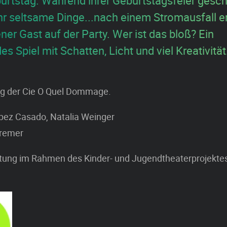
burtstag. Während ihrer Geburtstagsfeier gesc
ehr seltsame Dinge...nach einem Stromausfall e
er Gast auf der Party. Wer ist das bloß? Ein
es Spiel mit Schatten, Licht und viel Kreativität
ng der Cie O Quel Dommage.
pez Casado, Natalia Weinger
Kremer
ltung im Rahmen des Kinder- und Jugendtheaterprojekt