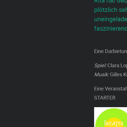
Rita hat Ge
plötzlich s
uneingeladen
faszinierend
Eine Darbietu
Spiel:
Clara Lo
Musik:
Gilles 
Eine Veransta
STARTER