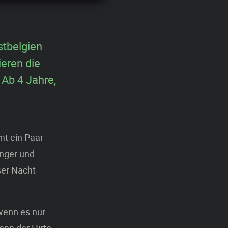
stbelgien
eren die
Ab 4 Jahre,
mt ein Paar
anger und
ser Nacht
 wenn es nur