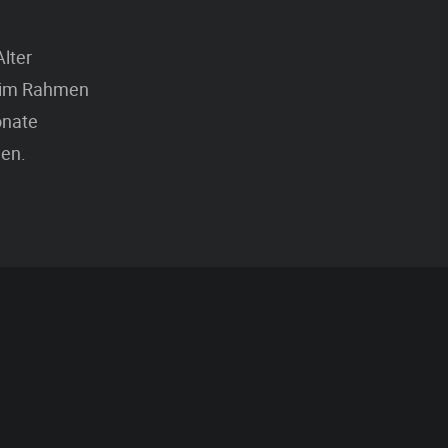
lter
e im Rahmen
onate
en.