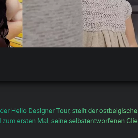
r Hello Designer Tour, stellt der ostbelgische
l zum ersten Mal, seine selbstentworfenen Gl