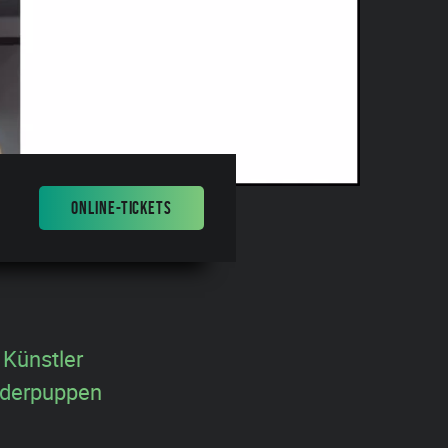
ONLINE-TICKETS
 Künstler
iederpuppen