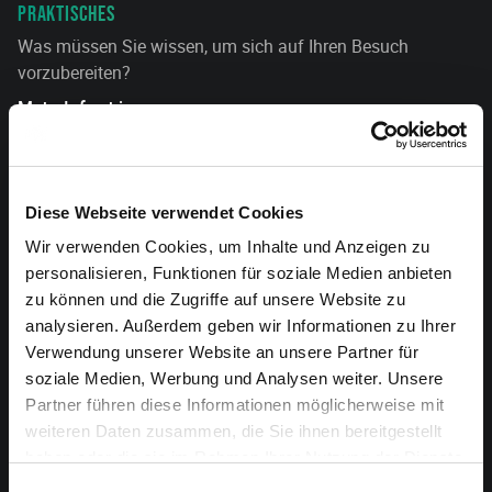
PRAKTISCHES
Was müssen Sie wissen, um sich auf Ihren Besuch
vorzubereiten?
Mehr Infos hier
ANFAHRT
Alle Infos zur Anreise.
Diese Webseite verwendet Cookies
Wir verwenden Cookies, um Inhalte und Anzeigen zu
VERANSTALTER
personalisieren, Funktionen für soziale Medien anbieten
Chudoscnik Sunergia
zu können und die Zugriffe auf unsere Website zu
analysieren. Außerdem geben wir Informationen zu Ihrer
MITFAHRGELEGENHEIT GESUCHT?
Verwendung unserer Website an unsere Partner für
soziale Medien, Werbung und Analysen weiter. Unsere
my-ostbelgien-fahrmit.be/feierabend-1406
Partner führen diese Informationen möglicherweise mit
weiteren Daten zusammen, die Sie ihnen bereitgestellt
haben oder die sie im Rahmen Ihrer Nutzung der Dienste
gesammelt haben.
Einwilligungsauswahl