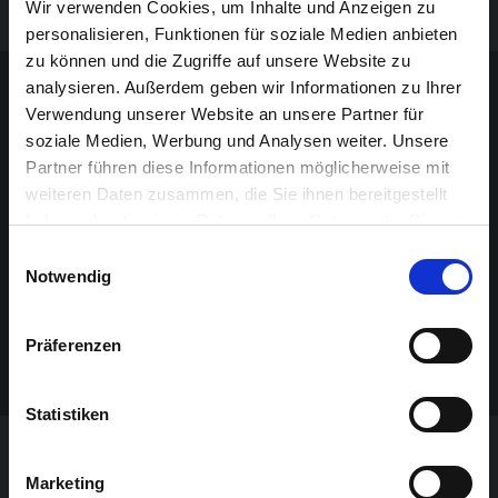
Herzlich willkommen!
Wir verwenden Cookies, um Inhalte und Anzeigen zu
personalisieren, Funktionen für soziale Medien anbieten
zu können und die Zugriffe auf unsere Website zu
Sponsoren-Inhalt
analysieren. Außerdem geben wir Informationen zu Ihrer
Verwendung unserer Website an unsere Partner für
soziale Medien, Werbung und Analysen weiter. Unsere
Partner führen diese Informationen möglicherweise mit
weiteren Daten zusammen, die Sie ihnen bereitgestellt
haben oder die sie im Rahmen Ihrer Nutzung der Dienste
gesammelt haben.
Einwilligungsauswahl
Notwendig
Präferenzen
Statistiken
VERANSTALTUNG VERPASST?
Marketing