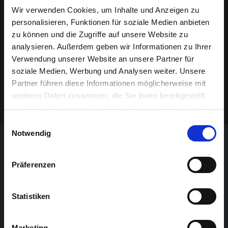
Alle Infos zur Anreise.
Wir verwenden Cookies, um Inhalte und Anzeigen zu
personalisieren, Funktionen für soziale Medien anbieten
zu können und die Zugriffe auf unsere Website zu
VERANSTALTER
analysieren. Außerdem geben wir Informationen zu Ihrer
Chudoscnik Sunergia
Verwendung unserer Website an unsere Partner für
soziale Medien, Werbung und Analysen weiter. Unsere
MITFAHRGELEGENHEIT GESUCHT?
Partner führen diese Informationen möglicherweise mit
Fahrmit – Clever fahren
weiteren Daten zusammen, die Sie ihnen bereitgestellt
haben oder die sie im Rahmen Ihrer Nutzung der Dienste
gesammelt haben.
Einwilligungsauswahl
Notwendig
DAS KÖNNTE SIE AUCH
Präferenzen
INTERESSIEREN
Statistiken
Marketing