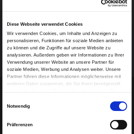
Karnevalsschlager sowie die Hits „Wolkeplatz“ und „Für
die Iwigkeit“ – alles live! Zwischendurch versorgt DJ
@live die Zuschauer mit allen neuen und alten
Diese Webseite verwendet Cookies
bekannten Karnevalshits. Kurzum, ein perfekter
Wir verwenden Cookies, um Inhalte und Anzeigen zu
Einstieg in die neue Session.
personalisieren, Funktionen für soziale Medien anbieten
zu können und die Zugriffe auf unsere Website zu
Ganz egal ob kostümiert oder nicht – jeder Jeck und
analysieren. Außerdem geben wir Informationen zu Ihrer
Verwendung unserer Website an unsere Partner für
jeder, der einer werden möchte, ist willkommen.
soziale Medien, Werbung und Analysen weiter. Unsere
Partner führen diese Informationen möglicherweise mit
Sponsoren-Inhalt
weiteren Daten zusammen, die Sie ihnen bereitgestellt
haben oder die sie im Rahmen Ihrer Nutzung der Dienste
gesammelt haben.
Einwilligungsauswahl
Notwendig
Präferenzen