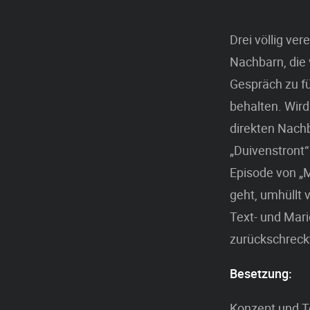
Drei völlig ve
Nachbarn, die 
Gespräch zu fü
behalten. Wird
direkten Nach
„Duivenstront“ 
Episode von „M
geht, umhüllt 
Text- und Mari
zurückschreckt
Besetzung:
Konzept und Te