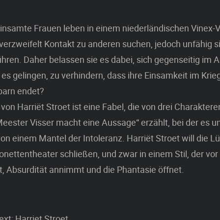
reinsamte Frauen leben in einem niederländischen Vinex-Vi
verzweifelt Kontakt zu anderen suchen, jedoch unfähig si
hren. Daher belassen sie es dabei, sich gegenseitig im 
 es
gelingen, zu verhindern, dass ihre Einsamkeit im Krie
barn endet?
von Harriët Stroet ist eine Fabel, die von drei Charaktere
eester Visser macht eine Aussage“ erzählt, bei der es 
von einem Mantel der Intoleranz. Harriët Stroet will die 
onettentheater schließen, und zwar in einem Stil, der vor
, Absurdität annimmt und die Phantasie öffnet.
xt: Harriet Stroet