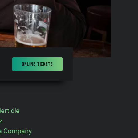
ONLINE-TICKETS
ert die
z.
iva Company