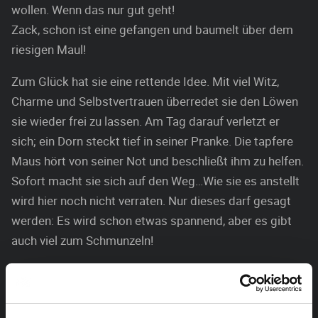
wollen. Wenn das nur gut geht!
Zack, schon ist eine gefangen und baumelt über dem
riesigen Maul!
Zum Glück hat sie eine rettende Idee. Mit viel Witz,
Charme und Selbstvertrauen überredet sie den Löwen
sie wieder frei zu lassen. Am Tag darauf verletzt er
sich; ein Dorn steckt tief in seiner Pranke. Die tapfere
Maus hört von seiner Not und beschließt ihm zu helfen.
Sofort macht sie sich auf den Weg…Wie sie es anstellt
wird hier noch nicht verraten. Nur dieses darf gesagt
werden: Es wird schon etwas spannend, aber es gibt
auch viel zum Schmunzeln!
„Löwe und Maus“ basiert auf der gleichnamigen Fabel
von Aesop. Auf der Bühne ein Sofa und
Zimmerpflanzen, dann der Klang einer Buschtrommel,