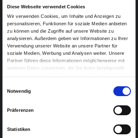
die Schatten einer Elefantenherde ziehen vorbei und
Diese Webseite verwendet Cookies
schon fühlen sich die Kinder mitten in der Steppe
Wir verwenden Cookies, um Inhalte und Anzeigen zu
Afrikas. Eine Geschichte darüber, dass die Großen
personalisieren, Funktionen für soziale Medien anbieten
manchmal eine kleine Hilfe brauchen und die Kleinen
zu können und die Zugriffe auf unsere Website zu
analysieren. Außerdem geben wir Informationen zu Ihrer
Mut beweisen und Großes vollbringen können… Das
Verwendung unserer Website an unsere Partner für
Theaterstück ist eine abwechslungsreiche Mischung
soziale Medien, Werbung und Analysen weiter. Unsere
aus Schauspiel, Masken- und Schattenspiel und kann je
Partner führen diese Informationen möglicherweise mit
nach Alter der Kinder in zwei Versionen aufgeführt
weiteren Daten zusammen, die Sie ihnen bereitgestellt
werden.
haben oder die sie im Rahmen Ihrer Nutzung der Dienste
gesammelt haben.
Einwilligungsauswahl
SPIEL: Heinrich Heimlich, Olga Blank
Notwendig
REGIE: Martin Bachmann
Präferenzen
Statistiken