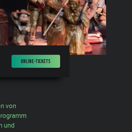
ONLINE-TICKETS
en von
nprogramm
m und