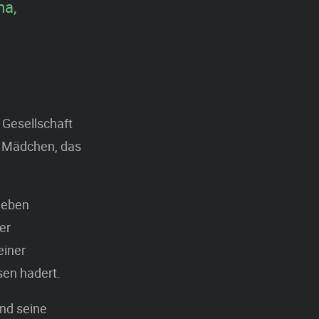
ma,
 Gesellschaft
in Mädchen, das
ggeben
er
einer
sen hadert.
und seine