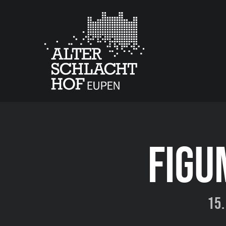
FIGU
15.