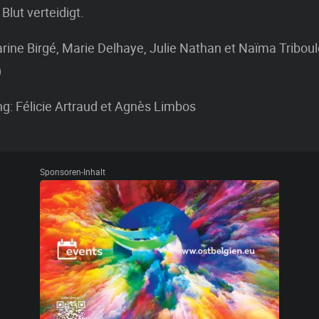
 Blut verteidigt.
rine Birgé, Marie Delhaye, Julie Nathan et Naïma Triboul
)
g: Félicie Artraud et Agnès Limbos
Sponsoren-Inhalt