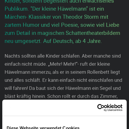
Kinder, sondern begeistert auch erwachsenes
Publikum. "Der kleine Häwelmann" ist ein
Märchen- Klassiker von Theodor Storm mit
zartem Humor und viel Poesie, sowie viel Liebe
zum Detail in magischen Schattentheaterbildern
neu umgesetzt. Auf Deutsch, ab 4 Jahre.
Nachts sollten alle Kinder schlafen. Aber manche sind
einfach nicht müde. „Mehr! Mehr!“- ruft der kleine
Häwelmann immerzu, als er in seinem Rollenbett liegt
und alles schläft. Er kann einfach nicht einschlafen und
will fahren! Da baut sich der Häwelmann ein Segel und
bläst kräftig hinein. Schon rollt er durch das Zimmer,
kopfüber die Wand hinauf und wieder hinunter und
kurzerhand auf einem Mondstrahl durchs Fenster!
Hinaus in die Nacht- und dort erlebt er eine
abenteuerliche und fantastische Reise, die für
Diese Webseite verwendet Cookies