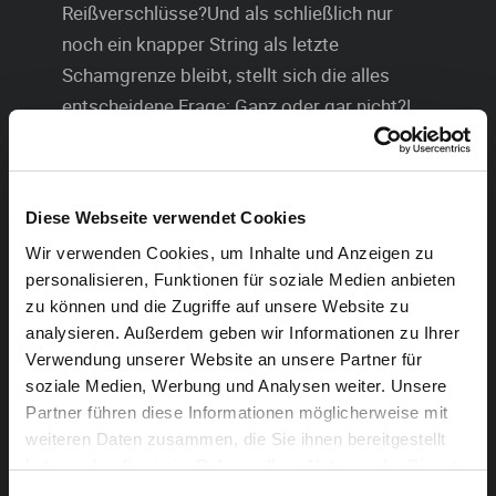
Reißverschlüsse?Und als schließlich nur
noch ein knapper String als letzte
Schamgrenze bleibt, stellt sich die alles
entscheidene Frage: Ganz oder gar nicht?!
Weltweit bekannt wurde der Stoff dieser
„Enthüllungskomödie“ der beiden Neuseeländer
Stephen Sinclair und Anthony McCarten durch den
Diese Webseite verwendet Cookies
Oscar-prämierten Film „Ganz oder gar nicht – The Full
Wir verwenden Cookies, um Inhalte und Anzeigen zu
Monty“. Freuen Sie sich auf eine turbulente
personalisieren, Funktionen für soziale Medien anbieten
zu können und die Zugriffe auf unsere Website zu
Inszenierung des Fischer & Jung Ensemble: Ein Stück
analysieren. Außerdem geben wir Informationen zu Ihrer
über „männschliche“ Schwächen, über Geldnot,
Verwendung unserer Website an unsere Partner für
Freundschaft, Verzweiflung, Mut und Größenwahn. Seit
soziale Medien, Werbung und Analysen weiter. Unsere
2005 tourt das Fischer & Jung Theater mit Ladies
Partner führen diese Informationen möglicherweise mit
Night durch Deutschland. 300.000 begeisterte
weiteren Daten zusammen, die Sie ihnen bereitgestellt
Zuschauer und ein Ende ist zum Glück nicht in Sicht.
haben oder die sie im Rahmen Ihrer Nutzung der Dienste
gesammelt haben.