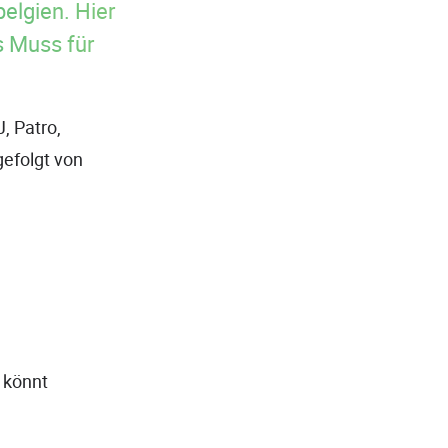
belgien. Hier
s Muss für
J, Patro,
gefolgt von
n könnt