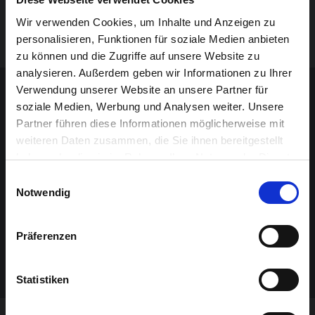
Außenseiter, der es in sich hat. Schulaufführung,
Wir verwenden Cookies, um Inhalte und Anzeigen zu
ab 6 Jahre.
personalisieren, Funktionen für soziale Medien anbieten
zu können und die Zugriffe auf unsere Website zu
analysieren. Außerdem geben wir Informationen zu Ihrer
Sponsoren-Inhalt
Verwendung unserer Website an unsere Partner für
soziale Medien, Werbung und Analysen weiter. Unsere
Partner führen diese Informationen möglicherweise mit
weiteren Daten zusammen, die Sie ihnen bereitgestellt
haben oder die sie im Rahmen Ihrer Nutzung der Dienste
gesammelt haben.
Einwilligungsauswahl
Notwendig
Präferenzen
Statistiken