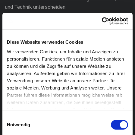
und Technik unterscheiden.
Mit dabei sind aus Belgien Herman van den Boom, Julie
van der Vaart, Marc Wendelski und Jean Janssis, aus
Deutschland Uwe Piper und Karl Heinz Offermann
Diese Webseite verwendet Cookies
sowie aus den Niederlanden das F68 Fotografen
Wir verwenden Cookies, um Inhalte und Anzeigen zu
Kollektiv (Nico Bastens, Ed Hoogenboom, George
personalisieren, Funktionen für soziale Medien anbieten
Meijers, Indra Moonen, Guido Paulussen und Henry
zu können und die Zugriffe auf unsere Website zu
Witpeerd).
analysieren. Außerdem geben wir Informationen zu Ihrer
Verwendung unserer Website an unsere Partner für
soziale Medien, Werbung und Analysen weiter. Unsere
Partner führen diese Informationen möglicherweise mit
weiteren Daten zusammen, die Sie ihnen bereitgestellt
haben oder die sie im Rahmen Ihrer Nutzung der Dienste
gesammelt haben.
Einwilligungsauswahl
Notwendig