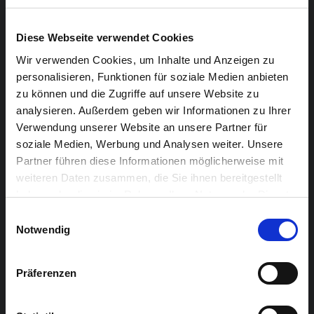
Deutschsprachigen Gemeinschaft an:
Donnerstag, 25.02.2016, 15:30 Uhr
Diese Webseite verwendet Cookies
Samstag, 27.02.2016, 15:30-17:00 Uhr Führung
Wir verwenden Cookies, um Inhalte und Anzeigen zu
(M. Lauffs) und Animation durch den
personalisieren, Funktionen für soziale Medien anbieten
zu können und die Zugriffe auf unsere Website zu
Ostbelgischen Künstler Jacques Thannen „Wie
analysieren. Außerdem geben wir Informationen zu Ihrer
entstehen Drucke“?
Verwendung unserer Website an unsere Partner für
Freitag, 04.03.2016, 15:30 Uhr
soziale Medien, Werbung und Analysen weiter. Unsere
Partner führen diese Informationen möglicherweise mit
Donnerstag, 10.03.2016, 15:30 Uhr
weiteren Daten zusammen, die Sie ihnen bereitgestellt
haben oder die sie im Rahmen Ihrer Nutzung der Dienste
Samstag, 12.03.2016, 15:30 Uhr Führung (M.
gesammelt haben.
Einwilligungsauswahl
Lauffs) und Animation durch den Ostbelgischen
Notwendig
Künstler Jacques Thannen „Wie entstehen
Drucke“?
Präferenzen
Mit freundlicher Unterstützung von