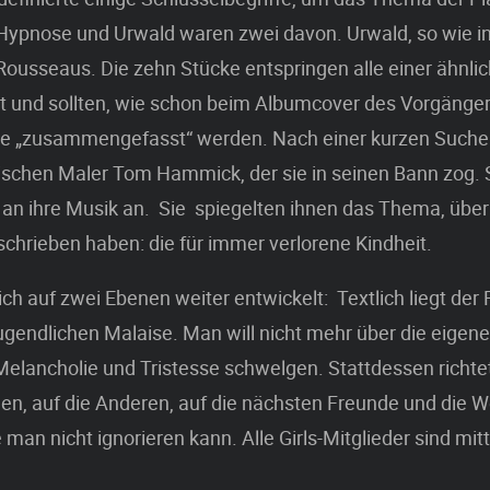
Hypnose und Urwald waren zwei davon. Urwald, so wie in
Rousseaus. Die zehn Stücke entspringen alle einer ähnl
ät und sollten, wie schon beim Albumcover des Vorgängers
 „zusammengefasst“ werden. Nach einer kurzen Suche 
ischen Maler Tom Hammick, der sie in seinen Bann zog.
 an ihre Musik an. Sie spiegelten ihnen das Thema, über
hrieben haben: die für immer verlorene Kindheit.
ich auf zwei Ebenen weiter entwickelt: Textlich liegt der 
ugendlichen Malaise. Man will nicht mehr über die eigen
Melancholie und Tristesse schwelgen. Stattdessen richt
en, auf die Anderen, auf die nächsten Freunde und die Wel
 man nicht ignorieren kann. Alle Girls-Mitglieder sind mit