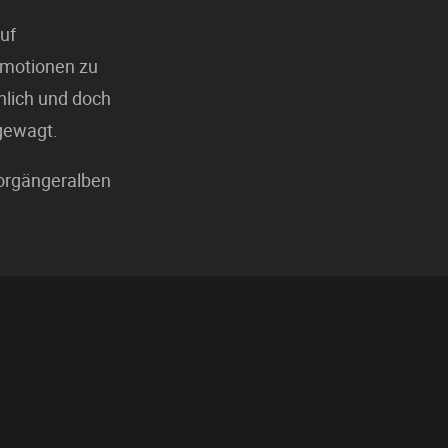
auf
 Emotionen zu
hnlich und doch
gewagt.
Vorgängeralben