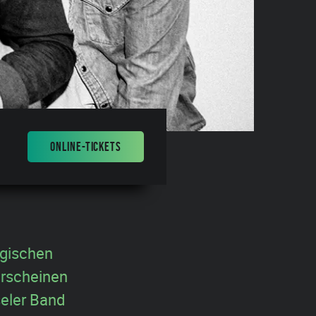
ONLINE-TICKETS
elgischen
Erscheinen
seler Band