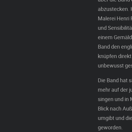
abzustecken. 
Malerei Henri 
und Sensibilit
einem Gemälde
Band den engl
knüpfen direkt
unbewusst gesc
Die Band hat s
mehr auf der j
singen und in 
Blick nach Auß
umgibt und die
geworden.