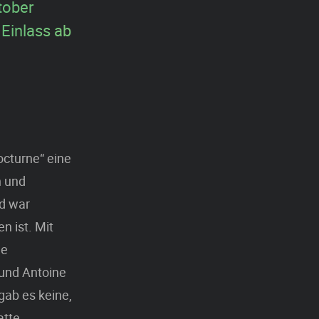
tober
 Einlass ab
octurne“ eine
n und
d war
n ist. Mit
he
 und Antoine
ab es keine,
atte