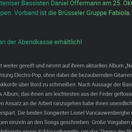
teniser Bassisten Daniel Offermann am 25. Ok
pen. Vorband ist die Brüsseler Gruppe Fabiola.
an der Abendkasse erhältlich!
ist weiter gereift und nimmt auf ihrem aktuellen Album „N
htung Electro-Pop, ohne dabei die bezaubernden Gitarre
kkorde über Bord zu schmeißen. Nach Aussage der Ban
 Album, das ihnen am leichtesten aus der Feder geflosse
en Ansatz an die Arbeit ranzugehen habe ihnen unendlic
erspart. Die beiden Songwriter Lionel Vancauwenberghe
en einzeln an den Songs geschrieben. Große Vorgaben g
definierte einige Schlüsselbegriffe, um das Thema der Pl