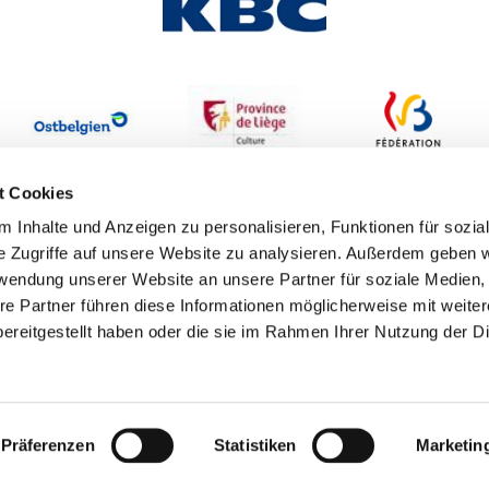
t Cookies
 Inhalte und Anzeigen zu personalisieren, Funktionen für sozia
e Zugriffe auf unsere Website zu analysieren. Außerdem geben w
rwendung unserer Website an unsere Partner für soziale Medien
re Partner führen diese Informationen möglicherweise mit weite
ereitgestellt haben oder die sie im Rahmen Ihrer Nutzung der D
Erklärung zur Barrierefreiheit
Datenschutzbestimmungen
I
Webwork by
Pixelbar
&
Pavonet
Präferenzen
Statistiken
Marketin