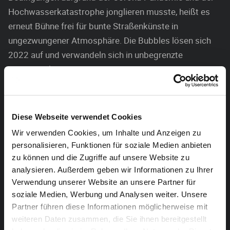
Hochwasserkatastrophe jonglieren musste, heißt es
erneut Bühne frei für bunte Straßenkünste in
ungezwungener Atmosphäre. Die Bubbles lösen sich
2022 auf und verwandeln sich in unbegrenzte
Zuschauerkapazitäten.
Den musikalischen Auftakt am Freitagabend, den 19.
August macht das WeltmusikFest im Temsepark.
Diese Webseite verwendet Cookies
Moderne und traditionelle Weltmusik europäischer und
Wir verwenden Cookies, um Inhalte und Anzeigen zu
afrikanischer Herkunft sowie ein tanzbares DJ-Set
personalisieren, Funktionen für soziale Medien anbieten
stehen auf dem Programm. Am Samstag, den 20.
zu können und die Zugriffe auf unsere Website zu
August und am Sonntag, den 21. August ist
analysieren. Außerdem geben wir Informationen zu Ihrer
Straßentheater in Hülle und Fülle angesagt: Seiltanz,
Verwendung unserer Website an unsere Partner für
Luftakrobatik, Chinesischer Mast, Jonglage und
soziale Medien, Werbung und Analysen weiter. Unsere
Humor. Verrückte Walk-Acts und magische Festival-
Partner führen diese Informationen möglicherweise mit
weiteren Daten zusammen, die Sie ihnen bereitgestellt
Deko werden bei HAASte Töne?! auch in diesem Jahr