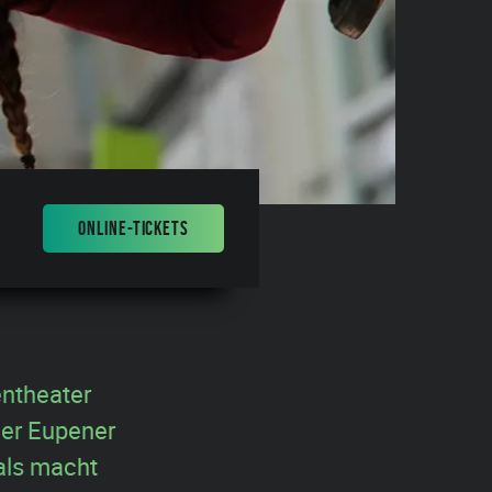
ONLINE-TICKETS
entheater
der Eupener
als macht