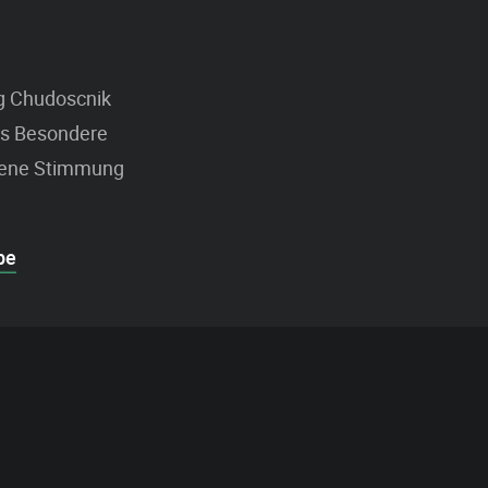
ng Chudoscnik
as Besondere
ssene Stimmung
be