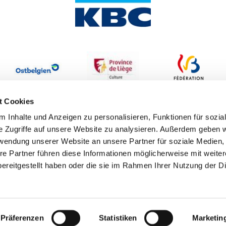
t Cookies
 Inhalte und Anzeigen zu personalisieren, Funktionen für sozia
e Zugriffe auf unsere Website zu analysieren. Außerdem geben w
rwendung unserer Website an unsere Partner für soziale Medien
re Partner führen diese Informationen möglicherweise mit weite
ereitgestellt haben oder die sie im Rahmen Ihrer Nutzung der D
Erklärung zur Barrierefreiheit
Datenschutzbestimmungen
I
Webwork by
Pixelbar
&
Pavonet
Präferenzen
Statistiken
Marketin