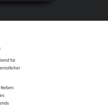
m
bend für
gemütlicher
. Neben
nes
bends