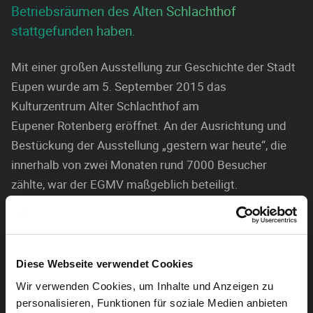
Betriebsräumen des Alten Schlachthof
stattgefunden haben.
Mit einer großen Ausstellung zur Geschichte der Stadt
Eupen wurde am 5. September 2015 das
Kulturzentrum Alter Schlachthof am
Eupener Rotenberg eröffnet. An der Ausrichtung und
Bestückung der Ausstellung „gestern war heute“, die
innerhalb von zwei Monaten rund 7000 Besucher
zählte, war der EGMV maßgeblich beteiligt.
Damals konnten die Besucher auch einen Eindruck
gewinnen, von den Möglichkeiten, die sich am
Rotenberg bieten, um das kulturelle Leben in unserer
Diese Webseite verwendet Cookies
Stadt zu gestalten. Von dem, was sich einst
Wir verwenden Cookies, um Inhalte und Anzeigen zu
im Schlachthof tat, berichteten drei ehemalige Metzger
personalisieren, Funktionen für soziale Medien anbieten