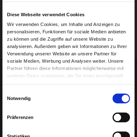
informieren an zwei Messetagen ein interessiertes
Publikum.
Diese Webseite verwendet Cookies
Wir verwenden Cookies, um Inhalte und Anzeigen zu
Veranstaltet wird die Immobilienmesse durch das
personalisieren, Funktionen für soziale Medien anbieten
GrenzEcho. Medienpartner sind Radio Contact,
zu können und die Zugriffe auf unsere Website zu
Sudpresse, Le Soir, Wochenspiegel und Kurier-Journal.
analysieren. Außerdem geben wir Informationen zu Ihrer
Verwendung unserer Website an unsere Partner für
soziale Medien, Werbung und Analysen weiter. Unsere
Sponsoren-Inhalt
Partner führen diese Informationen möglicherweise mit
weiteren Daten zusammen, die Sie ihnen bereitgestellt
haben oder die sie im Rahmen Ihrer Nutzung der Dienste
gesammelt haben.
Einwilligungsauswahl
Notwendig
Präferenzen
Statistiken