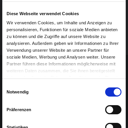
informieren an zwei Messetagen ein interessiertes
Publikum.
Diese Webseite verwendet Cookies
Wir verwenden Cookies, um Inhalte und Anzeigen zu
Veranstaltet wird die Immobilienmesse durch das
personalisieren, Funktionen für soziale Medien anbieten
GrenzEcho. Medienpartner sind Radio Contact,
zu können und die Zugriffe auf unsere Website zu
Sudpresse, Le Soir, Wochenspiegel und Kurier-Journal.
analysieren. Außerdem geben wir Informationen zu Ihrer
Verwendung unserer Website an unsere Partner für
soziale Medien, Werbung und Analysen weiter. Unsere
Sponsoren-Inhalt
Partner führen diese Informationen möglicherweise mit
weiteren Daten zusammen, die Sie ihnen bereitgestellt
haben oder die sie im Rahmen Ihrer Nutzung der Dienste
gesammelt haben.
Einwilligungsauswahl
Notwendig
Präferenzen
Statistiken