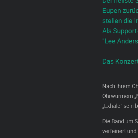
Der hellste
Eupen zurüc
stellen die 
Als Support
"Lee Anders
Das Konzert 
Nach ihrem Cha
Ohrwürmern „No
„Exhale“ sein 
Die Band um Sä
verfeinert und