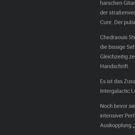
harschen Gitar
der straßenve
Cure. Der puls
Chedraouis Sti
die bissige Seh
Gleichzeitig z
Handschrift.
Es ist das Zu
Intergalactic 
Noch bevor sie
intensiver Per
Auskopplung „