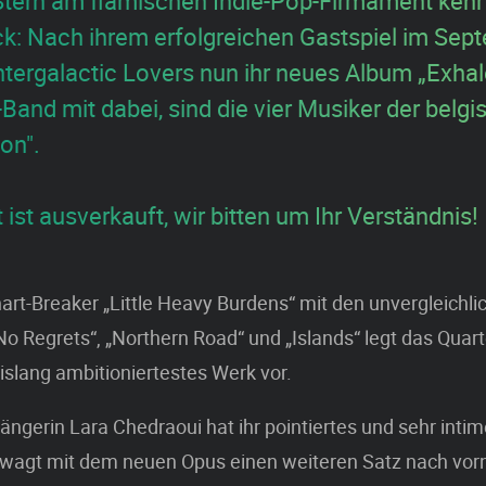
 Stern am flämischen Indie-Pop-Firmament kehr
k: Nach ihrem erfolgreichen Gastspiel im Sep
Intergalactic Lovers nun ihr neues Album „Exhale
-Band mit dabei, sind die vier Musiker der belg
on".
ist ausverkauft, wir bitten um Ihr Verständnis!
rt-Breaker „Little Heavy Burdens“ mit den unvergleichli
 Regrets“, „Northern Road“ und „Islands“ legt das Quart
bislang ambitioniertestes Werk vor.
ngerin Lara Chedraoui hat ihr pointiertes und sehr inti
 wagt mit dem neuen Opus einen weiteren Satz nach vorn