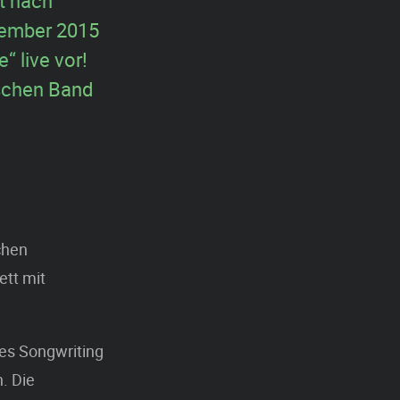
t nach
tember 2015
“ live vor!
ischen Band
chen
ett mit
mes Songwriting
. Die