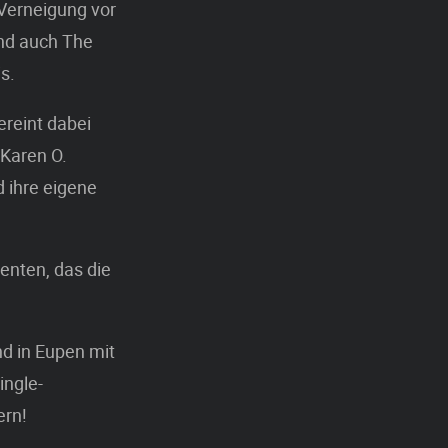
 Verneigung vor
und auch The
s.
ereint dabei
 Karen O.
d ihre eigene
enten, das die
nd in Eupen mit
ingle-
ern!