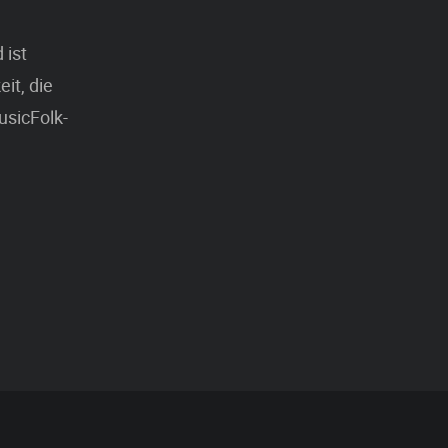
 ist
it, die
usicFolk-