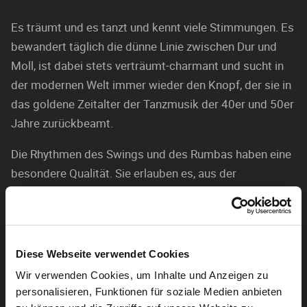
Es träumt und es tanzt und kennt viele Stimmungen. Es
bewandert täglich die dünne Linie zwischen Dur und
Moll, ist dabei stets verträumt-charmant und sucht in
der modernen Welt immer wieder den Knopf, der sie in
das goldene Zeitalter der Tanzmusik der 40er und 50er
Jahre zurückbeamt.
Die Rhythmen des Swings und des Rumbas haben eine
besondere Qualität. Sie erlauben es, aus der
gnadenlosen Getaktheit des modernen Lebens
auszubrechen und mit der Zeit zu spielen. Augenblicke
wie eine Ewigkeit vorkommen lassen, darin kennt sich
Iris Romen aus. Ihre Musik und ihr Stil strahlen eine
Diese Webseite verwendet Cookies
angenehme, frisch-feminine Eleganz aus, die einen
Wir verwenden Cookies, um Inhalte und Anzeigen zu
durchaus verführen kann. In Eupen wird sie Songs aus
personalisieren, Funktionen für soziale Medien anbieten