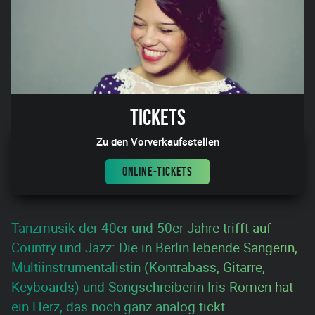
Tickets
Zu den Vorverkaufsstellen
ONLINE-TICKETS
Tanzmusik der 40er und 50er Jahre trifft auf
Country und Jazz: Die in Berlin lebende Sängerin,
Multiinstrumentalistin (Kontrabass, Gitarre,
Keyboards) und Songschreiberin Iris Romen hat
ein Herz, das noch ganz analog tickt.