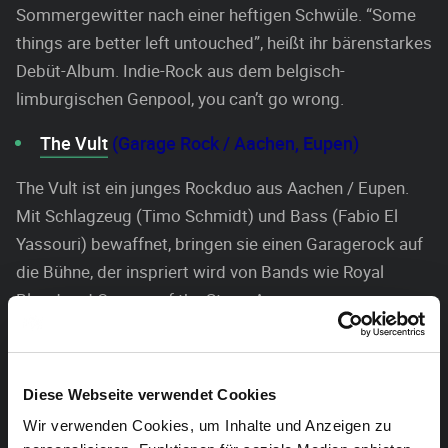
Sommergewitter nach einer heftigen Schwüle. “Some
things are better left untouched”, heißt ihr bärenstarkes
Debüt-Album. Indie-Rock aus dem belgisch-
limburgischen Genpool, you can’t go wrong.
The Vult
(Garage Rock / Aachen, Eupen)
The Vult ist ein junges Rockduo aus Aachen / Eupen.
Mit Schlagzeug (Timo Schmidt) und Bass (Fabio El
Yassouri) bewaffnet, bringen sie einen Garagerock auf
die Bühne, der inspriert wird von Bands wie Royal
Blood und Queens of the Stone Age.
Markus Königs (Techno / Eupen)
Markus Königs ist schon lange ein Kind der
Diese Webseite verwendet Cookies
elektronischen Musik.
Wir verwenden Cookies, um Inhalte und Anzeigen zu
Angetrieben von seiner Leidenschaft und dem