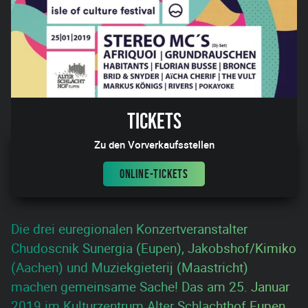
Tickets
Zu den Vorverkaufsstellen
ONLINE-TICKETS
Die drei euregionalen Konzertveranstalter
Chudoscnik Sunergia (Eupen), Jakobshof/Kimiko
(Aachen) und Muziekgieterij (Maastricht)
machen gemeinsame Sache! Das am 25. Januar
2019 im Kulturzentrum Alter Schlachthof Eupen