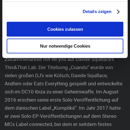
Nach vielen Jahren, in denen er sich dem DJing und
Details zeigen
dem Sammeln von Platten widmete, begann Florian
Musik zu produzieren. Im Jahr 2012 verließ er seine
Cookies zulassen
rheinische Heimat in Richtung Berlin und begann sein
Studium im Bereich Audiodesign. Im Juni 2016 hatte er
Nur notwendige Cookies
seine erste Veröffentlichung, eine Zwei-Track-EP in
Zusammenarbeit mit Re.you auf Davide Squillace’s
This&That Lab. Der Titelsong „Cuando“ wurde von
vielen großen DJ’s wie Kölsch, Davide Squillace,
Andhim oder Eats Everything gespielt und entwickelte
sich im DC10 Ibiza zu einer Geheimwaffe. Im August
2016 erschien seine erste Solo-Veröffentlichung auf
dem dänischen Label „Kompliké“. Im Jahr 2017 hatte
er zwei Solo-EP-Veröffentlichungen auf dem Stereo
MCs Label connected, bei dem er seitdem festes