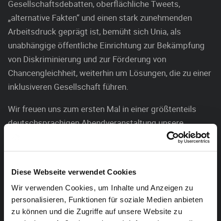
Gesellschaftsdebatten, oberflächliche Tweets,
„alternative Fakten“ und einen stark zunehmenden
Arbeitsdruck geprägt ist, bemüht sich Unia, als
unabhängige öffentliche Einrichtung zur Bekämpfung
von Diskriminierung und zur Förderung von
Chancengleichheit, weiterhin um Lösungen, die zu einer
inklusiveren Gesellschaft führen.
Wir freuen uns zum ersten Mal in einer größtenteils
deutschsprachigen Abendveranstaltung unsere
Organisation und unsere Resultate aus dem vergangen
Jahr vorzustellen. Ein besonderer Fokus wird dabei auf
die Lage in Ostbelgien gelegt. Lokale Akteure steuern
Diese Webseite verwendet Cookies
ihre Perspektive zu aktuellen
Wir verwenden Cookies, um Inhalte und Anzeigen zu
Diskriminationsthematiken hinzu. Wir freuen uns in
personalisieren, Funktionen für soziale Medien anbieten
diesem Rahmen über Vorträge von Brigtte Kocks,
zu können und die Zugriffe auf unsere Website zu
Direktorin des Robert-Schuman-Instituts Eupen und