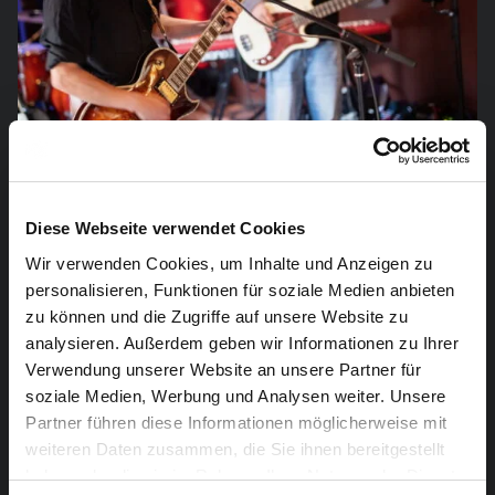
OPENER: UNDERGROUND JAM
Diese Webseite verwendet Cookies
Underground Jam – drei Musiker, ein Sound: David
Wir verwenden Cookies, um Inhalte und Anzeigen zu
(Gesang/Gitarre), Nicolas (Bass) und Hans (Drums).
personalisieren, Funktionen für soziale Medien anbieten
zu können und die Zugriffe auf unsere Website zu
Gefunden haben sie sich in diesem Jahr bei einer
analysieren. Außerdem geben wir Informationen zu Ihrer
spontanen Jam-Session in Eupen – aus einem
Verwendung unserer Website an unsere Partner für
zufälligen Moment entstand eine feste Band.
soziale Medien, Werbung und Analysen weiter. Unsere
Partner führen diese Informationen möglicherweise mit
Die drei teilen die Liebe zu Live-Musik, Emotionen und
weiteren Daten zusammen, die Sie ihnen bereitgestellt
Spontanität. Auf der Bühne geht es nicht um eine bloße
haben oder die sie im Rahmen Ihrer Nutzung der Dienste