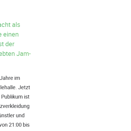
acht als
e einen
t der
iebten Jam-
 Jahre im
ehalle. Jetzt
 Publikum ist
zverkleidung
ünstler und
von 21:00 bis