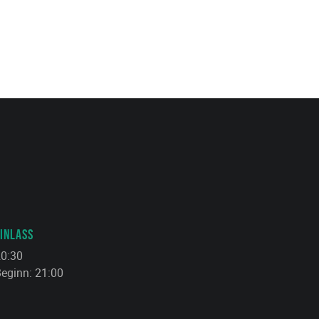
INLASS
0:30
eginn: 21:00