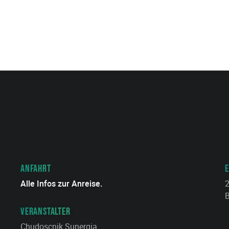
ANFAHRT
E
Alle Infos zur Anreise.
2
B
VERANSTALTER
Chudoscnik Sunergia