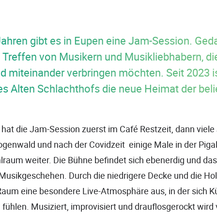
 Jahren gibt es in Eupen eine Jam-Session. Ged
Treffen von Musikern und Musikliebhabern, di
d miteinander verbringen möchten. Seit 2023 is
s Alten Schlachthofs die neue Heimat der bel
hat die Jam-Session zuerst im Café Restzeit, dann viele
enwald und nach der Covidzeit einige Male in der Pigall
lraum weiter. Die Bühne befindet sich ebenerdig und das
Musikgeschehen. Durch die niedrigere Decke und die Hol
 Raum eine besondere Live-Atmosphäre aus, in der sich K
fühlen. Musiziert, improvisiert und drauflosgerockt wird 