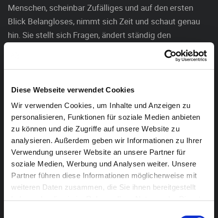
Menschen, scheinbar Zufälliges und auf den ersten
Blick Belangloses, nimmt sich Zeit und schaut genau
hin. Sie stellt sich Fragen, ändert ständig den
Blickwinkel, macht Platz für die Emotion. „Letztendlich
bildet Jana Rusch Realität nicht ab, Sie erschafft selbst
Realität“, so Professor Dieter Crumbiegel, Vorsitzender
des Künstler-Forums Schloss Zweibrüggen.
Diese Webseite verwendet Cookies
Wir verwenden Cookies, um Inhalte und Anzeigen zu
Ein besonderes Highlight der Ausstellung sind zwei
personalisieren, Funktionen für soziale Medien anbieten
großformatige Arbeiten auf PVC- Folie. Diese
zu können und die Zugriffe auf unsere Website zu
besondere Technik hat die junge Malerin selbst
analysieren. Außerdem geben wir Informationen zu Ihrer
entwickelt und perfektioniert. Es sind Arbeiten von
Verwendung unserer Website an unsere Partner für
soziale Medien, Werbung und Analysen weiter. Unsere
besonderer Tiefe und einem ganz speziellen Licht.
Partner führen diese Informationen möglicherweise mit
Neben den Arbeiten auf der PVC-Folie zeigt Rusch
weiteren Daten zusammen, die Sie ihnen bereitgestellt
Malerei auf Plexiglas, Leinwand und Holz.
haben oder die sie im Rahmen Ihrer Nutzung der Dienste
gesammelt haben.
Einwilligungsauswahl
Jana Rusch lebt und Arbeitet in Eupen. In ihren Arbeiten