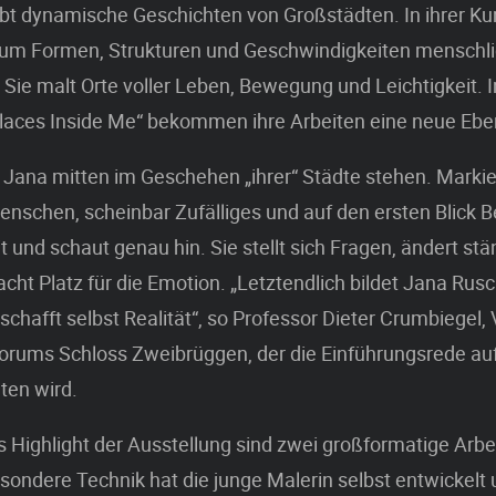
bt dynamische Geschichten von Großstädten. In ihrer Ku
um Formen, Strukturen und Geschwindigkeiten menschli
ie malt Orte voller Leben, Bewegung und Leichtigkeit. I
Places Inside Me“ bekommen ihre Arbeiten eine neue Ebe
bt Jana mitten im Geschehen „ihrer“ Städte stehen. Marki
Menschen, scheinbar Zufälliges und auf den ersten Blick B
t und schaut genau hin. Sie stellt sich Fragen, ändert st
acht Platz für die Emotion. „Letztendlich bildet Jana Rusc
rschafft selbst Realität“, so Professor Dieter Crumbiegel,
Forums Schloss Zweibrüggen, der die Einführungsrede auf
ten wird.
 Highlight der Ausstellung sind zwei großformatige Arbe
esondere Technik hat die junge Malerin selbst entwickelt