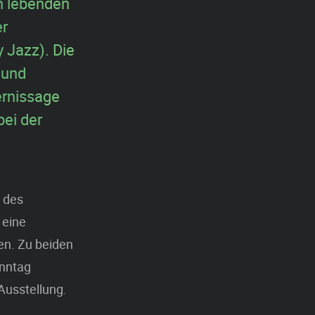
en lebenden
er
 Jazz). Die
 und
ernissage
bei der
 des
 eine
en. Zu beiden
onntag
Ausstellung.