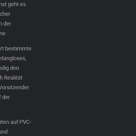
nst geht es
cher
n der
ne.
ert bestimmte
elangloses,
ändig den
h Realität
 Vorsitzender
 der
iten auf PVC-
 und