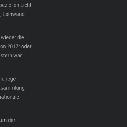
eziellen Licht.
s, Leinwand
 wieder die
hon 2017“ oder
Gestern war
ine rege
nstsammlung
nationale
ium der