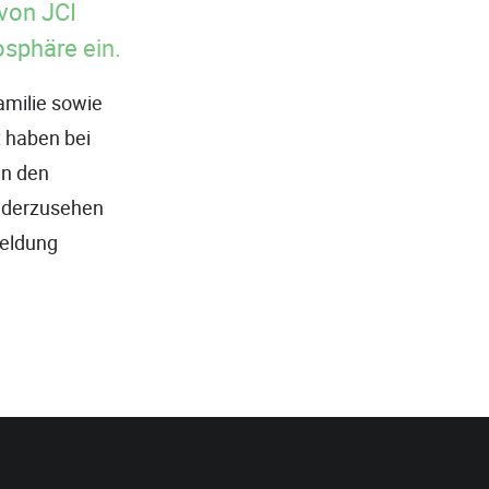
 von JCI
sphäre ein.
amilie sowie
t haben bei
in den
iederzusehen
meldung