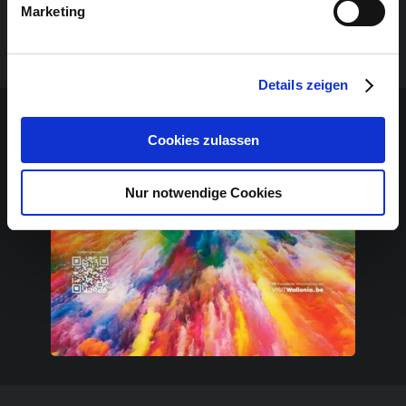
Chudoscnic Sunergia“
Marketing
Download:
Plakat_Nur ein Schritt_01.2020
Details zeigen
Sponsoren-Inhalt
Cookies zulassen
Nur notwendige Cookies