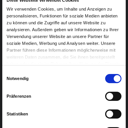
Diese Webseite verwendet Cookies
bei diesem zufälligen Treffen.
Wir verwenden Cookies, um Inhalte und Anzeigen zu
personalisieren, Funktionen für soziale Medien anbieten
Es spielt die Abteilung Eupen Zwei des Jugendtheaters
zu können und die Zugriffe auf unsere Website zu
INSIDE:
analysieren. Außerdem geben wir Informationen zu Ihrer
Samantha Fays als Klara, Jana Peynshaert als ihre
Verwendung unserer Website an unsere Partner für
Freundin Fleur, Yannick Tychon als Benny, Thure Seidel
soziale Medien, Werbung und Analysen weiter. Unsere
als Alex, Lena Kirschvink als Cleo und Studienkollegin
Partner führen diese Informationen möglicherweise mit
von Alex, Julie Neuenfeldt als Jasmin und Bjarne
weiteren Daten zusammen, die Sie ihnen bereitgestellt
haben oder die sie im Rahmen Ihrer Nutzung der Dienste
Kischka als ihr Freund Max und als Sprecher Mirco
gesammelt haben.
Einwilligungsauswahl
Biegmann
Notwendig
Inszenierung und Gesamtleitung
:
Präferenzen
Jörg Lentzen
Theaterpädagoge im Auftrag der DG
Mit freundlicher Unterstützung der Deutschsprachige
Statistiken
Gemeinschaft, Jugendtreff INSIDE Eynatten,