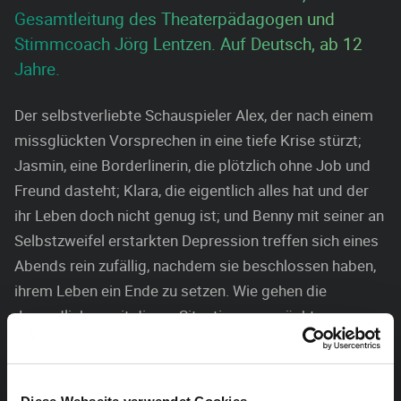
Gesamtleitung des Theaterpädagogen und
Stimmcoach Jörg Lentzen. Auf Deutsch, ab 12
Jahre.
Der selbstverliebte Schauspieler Alex, der nach einem
missglückten Vorsprechen in eine tiefe Krise stürzt;
Jasmin, eine Borderlinerin, die plötzlich ohne Job und
Freund dasteht; Klara, die eigentlich alles hat und der
ihr Leben doch nicht genug ist; und Benny mit seiner an
Selbstzweifel erstarkten Depression treffen sich eines
Abends rein zufällig, nachdem sie beschlossen haben,
ihrem Leben ein Ende zu setzen. Wie gehen die
Jugendlichen mit dieser Situation um; möchte man
doch beim Selbstmord alleine sein.
Klaras Satz „Ihr wollt doch gar nicht sterben, ihr könnt
nur nicht leben“ und ihre Geschichte bringen die Wende