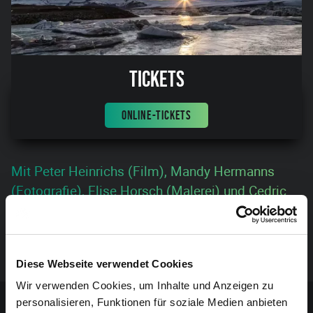
Tickets
ONLINE-TICKETS
Mit Peter Heinrichs (Film), Mandy Hermanns
(Fotografie), Elise Horsch (Malerei) und Cedric
Paquet (Fotografe). Vernissage am 26.08. um
20:00 mit Musik des Lights Out Duo. Der Eintritt
zur Vernissage und zur Ausstellung ist frei.
Diese Webseite verwendet Cookies
Wir verwenden Cookies, um Inhalte und Anzeigen zu
Sponsoren-Inhalt
personalisieren, Funktionen für soziale Medien anbieten