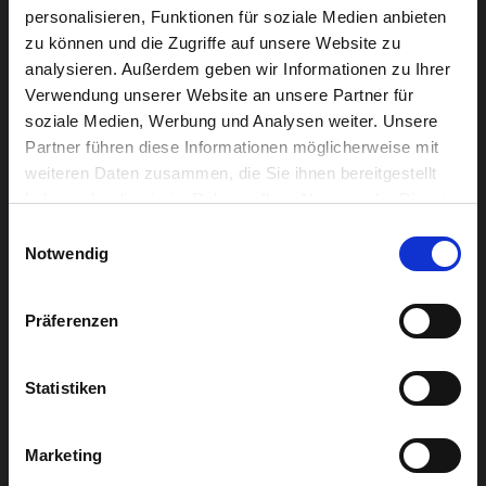
personalisieren, Funktionen für soziale Medien anbieten
mit dem Bürgermeister retten? Kann er eine neue
zu können und die Zugriffe auf unsere Website zu
Ordnung etablieren?
analysieren. Außerdem geben wir Informationen zu Ihrer
Verwendung unserer Website an unsere Partner für
Das fünfköpfige Spieler:innenkollektiv spielt in
soziale Medien, Werbung und Analysen weiter. Unsere
wechselnden Rollen mit dem Märchen und
Partner führen diese Informationen möglicherweise mit
experimentiert lustvoll mit Machtverhältnissen.
weiteren Daten zusammen, die Sie ihnen bereitgestellt
haben oder die sie im Rahmen Ihrer Nutzung der Dienste
Ensemble:
gesammelt haben.
Einwilligungsauswahl
Spiel: Jakob Bertram, Marie Dolders, Gabriel Henkes,
Notwendig
Dario Köster, Elisa Mahad
Musik: Nikita Zolotar
Präferenzen
Kostüme: Petra Kather
Bühnenbild/Licht: Nicky Eicher, Céline Leuchter, Gerd
Statistiken
Vogel
Dramaturgie: Daniela Scheuren
Regie: Helga Kohnen
Marketing