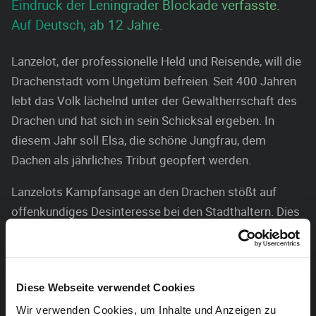
Eindruck der Leningrader Blockade verfasste.
Auf Deutsch, ab 12 Jahre.
Lanzelot, der professionelle Held und Reisende, will die
Drachenstadt vom Ungetüm befreien. Seit 400 Jahren
lebt das Volk lächelnd unter der Gewaltherrschaft des
Drachen und hat sich in sein Schicksal ergeben. In
diesem Jahr soll Elsa, die schöne Jungfrau, dem
Dachen als jährliches Tribut geopfert werden.
Lanzelots Kampfansage an den Drachen stößt auf
offenkundiges Desinteresse bei den Stadthaltern. Dies
schlägt in offene Feindseligkeit um, als er den Drachen
wirklich besiegt. Die offene Diktatur des Drachen wird
umgemünzt in eine verdeckte Ausbeutung des Volkes,
Diese Webseite verwendet Cookies
in eine Scheindemokratie. Wird Lanzelot wiederkehren
und seine Liebste, Elsa, vor einer erzwungenen Heirat
Wir verwenden Cookies, um Inhalte und Anzeigen zu