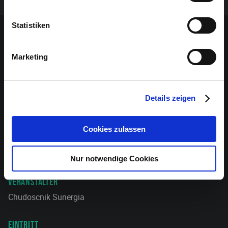
Statistiken
Details
Marketing
PRAKTISCHES
Was müssen Sie wissen, um sich auf Ihren Besuch
vorzubereiten?
Details zeigen
Mehr Infos hier
Cookies zulassen
ANFAHRT
Alle Infos zur Anreise.
Nur notwendige Cookies
VERANSTALTER
Chudoscnik Sunergia
EINTRITT