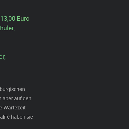
 13,00 Euro
hüler,
er,
emburgischen
 aber auf den
ie Wartezeit
alifé haben sie