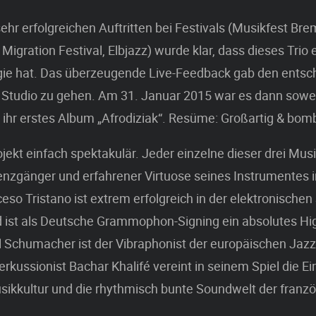
ehr erfolgreichen Auftritten bei Festivals (Musikfest Bre
Migration Festival, Elbjazz) wurde klar, dass dieses Trio
rgie hat. Das überzeugende Live-Feedback gab den ents
 Studio zu gehen. Am 31. Januar 2015 war es dann sowei
e ihr erstes Album „Afrodiziak“. Resüme: Großartig & bom
ojekt einfach spektakulär. Jeder einzelne dieser drei Musik
enzgänger und erfahrener Virtuose seines Instrumentes i
eso Tristano ist extrem erfolgreich in der elektronische
ist als Deutsche Grammophon-Signing ein absolutes High
l Schumacher ist der Vibraphonist der europäischen Jaz
erkussionist Bachar Khalifé vereint in seinem Spiel die Ei
sikkultur und die rhythmisch bunte Soundwelt der franz