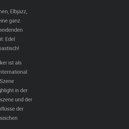
men, Elbjazz,
 eine ganz
cheidenden
t: Edel
bastisch!
er ist als
nternational
n Szene
light in der
zszene und der
nflüsse der
ösischen