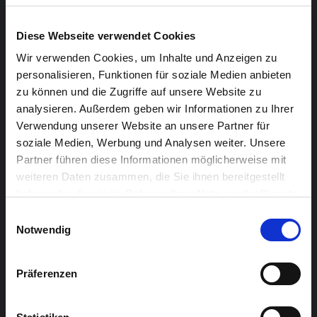
Diese Webseite verwendet Cookies
Wir verwenden Cookies, um Inhalte und Anzeigen zu
personalisieren, Funktionen für soziale Medien anbieten
zu können und die Zugriffe auf unsere Website zu
analysieren. Außerdem geben wir Informationen zu Ihrer
Verwendung unserer Website an unsere Partner für
soziale Medien, Werbung und Analysen weiter. Unsere
TIERISCHE KALENDER mit Christa Heinen
Partner führen diese Informationen möglicherweise mit
weiteren Daten zusammen, die Sie ihnen bereitgestellt
Gemeinsam bauen und gestalten wir tierische Kalender
haben oder die sie im Rahmen Ihrer Nutzung der Dienste
aus Holz!
gesammelt haben.
Einwilligungsauswahl
Notwendig
Präferenzen