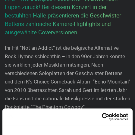
Eupen zurück! Bei diesem Konzert in der
bestuhlten Halle präsentieren die Geschwister
Bettens zahlreiche Karriere-Highlights und
ausgewählte Coverversionen.
Ihr Hit “Not an Addict” ist die belgische Alternative-
Rock Hymne schlechthin – in den 90er Jahren konnte
sie wirklich jeder Musikfan mitsingen. Nach
verschiedenen Soloplatten der Geschwister Bettens
und dem K’s Choice Comeback-Album “Echo Mountain”
von 2010 überraschten Sarah und Gert im letzten Jahr
die Fans und die nationale Musikpresse mit der starken
Rockplatte “The Phantom Cowboy”.
Das Werk wurde als bestes Album ihrer seit 1992
andauernden Bandgeschichte gefeiert. Alain Johannes