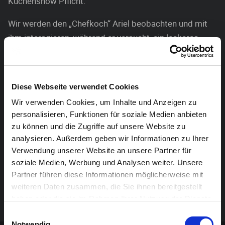
Küchenshow Pflicht:
Wir werden den „Chefkoch“ Ariel beobachten und mit
ihm interagieren, während er versucht, ein leckeres
Rezept zu kochen.
Wir gehen gemeinsam auf die Reise durch das
Diese Webseite verwendet Cookies
verborgene Universum des Essens.
Wir verwenden Cookies, um Inhalte und Anzeigen zu
Zutaten, die wir oft ohne viel Nachdenken in unseren
personalisieren, Funktionen für soziale Medien anbieten
Mund stecken, werden in diesem Online-Küchen-
zu können und die Zugriffe auf unsere Website zu
Abenteuer zum Leben erweckt.
analysieren. Außerdem geben wir Informationen zu Ihrer
Verwendung unserer Website an unsere Partner für
Egal ob Banane, Stulle oder Schokoriegel – BRINGT
soziale Medien, Werbung und Analysen weiter. Unsere
SNACKS MIT!
Partner führen diese Informationen möglicherweise mit
weiteren Daten zusammen, die Sie ihnen bereitgestellt
Spiel:
Ariel Doron, Jerusalem/Berlin (IL/DE)
haben oder die sie im Rahmen Ihrer Nutzung der Dienste
gesammelt haben.
Einwilligungsauswahl
Notwendig