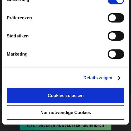
Sponsoren-Inhalt
Präferenzen
Statistiken
Marketing
Details zeigen
Cookies zulassen
VERANSTALTUNG VERPASST?
Nur notwendige Cookies
JETZT UNSEREN NEWSLETTER ABONNIEREN