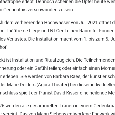
atastrophe erlebt. Dennoch scheinen die Opfer heute we
en Gedächtnis verschwunden zu sein…
ch dem verheerenden Hochwasser von Juli 2021 öffnet 
von Théâtre de Liège und NTGent einen Raum für Erinner
s Verlustes. Die Installation macht vom 1. bis zum 5. Jul
hof.
kt ist Installation und Ritual zugleich: Die Teilnehmende
innerung oder ein Gefühl teilen; oder einfach einen Moment
r erleben. Sie werden von Barbara Raes, der künstlerisch
r Marie Dolders (Agora Theater) bei dieser individuelle
Anschluss spielt der Pianist David Kisser eine heilende Me
026 werden alle gesammelten Tränen in einem Gedenkm
r vereint. Das von Manu Siebens entworfene Endwerk wir