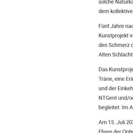
solche Naturk
dem kollektiv
Fünf Jahre na
Kunstprojekt 
den Schmerz de
Alten Schlacht
Das Kunstproje
Träne, eine Er
und der Einkeh
NTGent und/ode
begleitet. Im 
Am 15. Juli 2
Ehren der Opfe