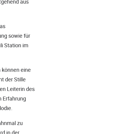
itgehend aus
das
ung sowie für
i Station im
n können eine
 der Stille
en Leiterin des
n Erfahrung
lodie.
ahnmal zu
d in der