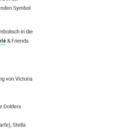
benden Symbol
mbolisch in die
rlé
& Friends
g von Victoria
e Dolders
rfe), Stella