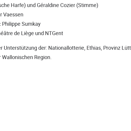
sche Harfe) und Géraldine Cozier (Stimme)
r Vaessen
:
Philippe Sumkay
éâtre de Liège und NTGent
r Unterstützung der: Nationallotterie, Ethias, Provinz Lütt
r Wallonischen Region.