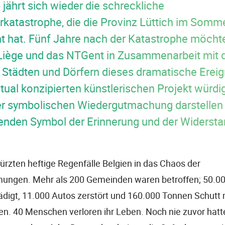
 jährt sich wieder die schreckliche
atastrophe, die die Provinz Lüttich im Somm
 hat. Fünf Jahre nach der Katastrophe möcht
Liège und das NTGent in Zusammenarbeit mit 
 Städten und Dörfern dieses dramatische Ereig
tual konzipierten künstlerischen Projekt würdi
er symbolischen Wiedergutmachung darstellen
enden Symbol der Erinnerung und der Widersta
.
türzten heftige Regenfälle Belgien in das Chaos der
ngen. Mehr als 200 Gemeinden waren betroffen; 50.0
digt, 11.000 Autos zerstört und 160.000 Tonnen Schutt
en. 40 Menschen verloren ihr Leben. Noch nie zuvor hatt