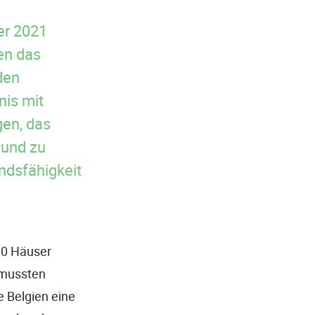
er 2021
en das
den
nis mit
gen, das
 und zu
ndsfähigkeit
00 Häuser
 mussten
e Belgien eine