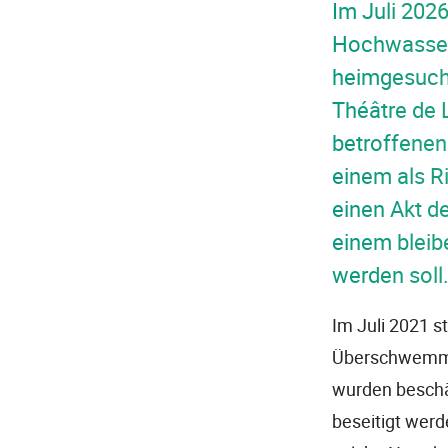
Im Juli 2026
Hochwasserk
heimgesucht
Théâtre de 
betroffenen
einem als Ri
einen Akt d
einem bleib
werden soll
Im Juli 2021 s
Überschwemmu
wurden beschä
beseitigt werd