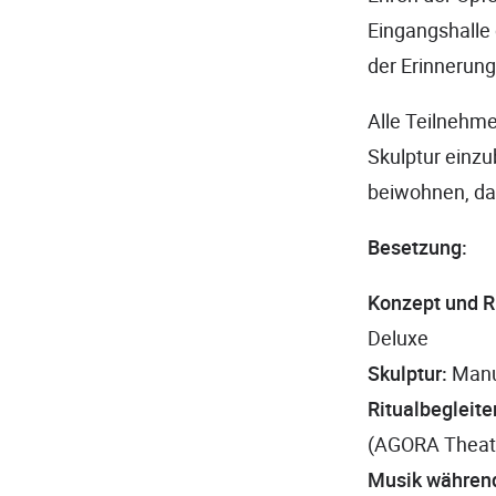
Eingangshalle 
der Erinnerung
Alle Teilnehme
Skulptur einzu
beiwohnen, das 
Besetzung:
Konzept und Ri
Deluxe
Skulptur:
Manu 
Ritualbegleite
(AGORA Theat
Musik während