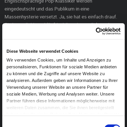
Englischsprachige Pop-Klassiker werden
eingedeutscht und das Publikum in eine
Massenhysterie versetzt. Ja, sie hat es einfach drauf.
Sie ist anrüchig, schlüpfrig, bösartig, verrückt und vor
allem komisch!
Es erwartet Sie ein garantiert bunter Abend mit der
Diese Webseite verwendet Cookies
charmanten, schwarzen, italienischen Ratte aus dem
Wir verwenden Cookies, um Inhalte und Anzeigen zu
Ruhrpott.
personalisieren, Funktionen für soziale Medien anbieten
FÜR DEN PERFEKTEN
zu können und die Zugriffe auf unsere Website zu
ITALIENISCHEN
analysieren. Außerdem geben wir Informationen zu Ihrer
Verwendung unserer Website an unsere Partner für
ABEND: ITALIENISCHES MENÜ
soziale Medien, Werbung und Analysen weiter. Unsere
IM BISTRO (AB 18:00)!
Partner führen diese Informationen möglicherweise mit
weiteren Daten zusammen, die Sie ihnen bereitgestellt
haben oder die sie im Rahmen Ihrer Nutzung der Dienste
gesammelt haben.
Einwilligungsauswahl